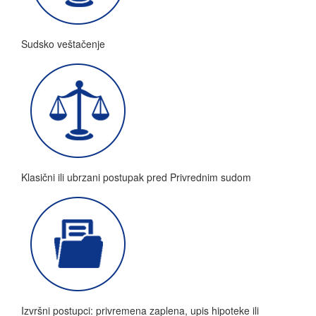
Sudsko veštačenje
Klasični ili ubrzani postupak pred Privrednim sudom
Izvršni postupci: privremena zaplena, upis hipoteke ili