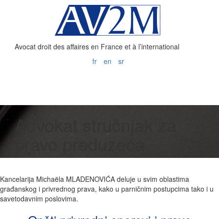
Avocat droit des affaires en France et à l’international
fr
en
sr
Advokat stručnjak za
pravo preduzeća
Kancelarija Michaëla MLADENOVIĆA deluje u svim oblastima
građanskog i privrednog prava, kako u parničnim postupcima tako i u
savetodavnim poslovima.