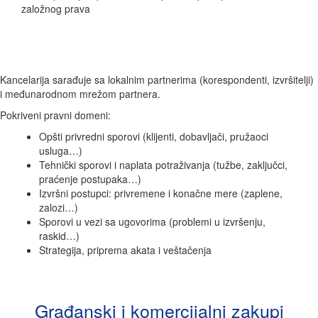
založnog prava
Kancelarija sarađuje sa lokalnim partnerima (korespondenti, izvršitelji)
i međunarodnom mrežom partnera.
Pokriveni pravni domeni:
Opšti privredni sporovi (klijenti, dobavljači, pružaoci
usluga…)
Tehnički sporovi i naplata potraživanja (tužbe, zaključci,
praćenje postupaka…)
Izvršni postupci: privremene i konačne mere (zaplene,
zalozi…)
Sporovi u vezi sa ugovorima (problemi u izvršenju,
raskid…)
Strategija, priprema akata i veštačenja
Građanski i komercijalni zakupi