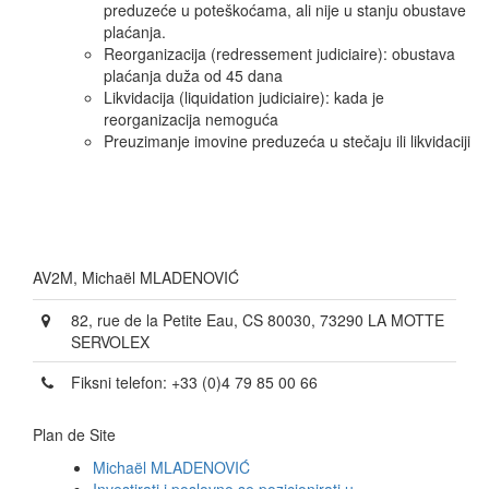
preduzeće u poteškoćama, ali nije u stanju obustave
plaćanja.
Reorganizacija (redressement judiciaire): obustava
plaćanja duža od 45 dana
Likvidacija (liquidation judiciaire): kada je
reorganizacija nemoguća
Preuzimanje imovine preduzeća u stečaju ili likvidaciji
AV2M, Michaël MLADENOVIĆ
82, rue de la Petite Eau,
CS 80030, 73290 LA MOTTE
SERVOLEX
Fiksni telefon: +33 (0)4 79 85 00 66
Plan de Site
Michaël MLADENOVIĆ