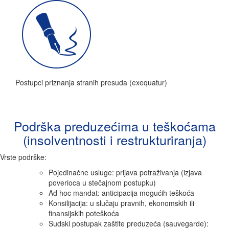
Postupci priznanja stranih presuda (exequatur)
Podrška preduzećima u teškoćama
(insolventnosti i restrukturiranja)
Vrste podrške:
Pojedinačne usluge: prijava potraživanja (izjava
poverioca u stečajnom postupku)
Ad hoc mandat: anticipacija mogućih teškoća
Konsilijacija: u slučaju pravnih, ekonomskih ili
finansijskih poteškoća
Sudski postupak zaštite preduzeća (sauvegarde):