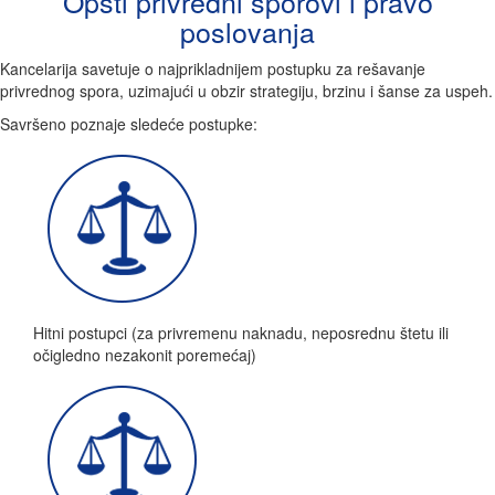
Opšti privredni sporovi i pravo
poslovanja
Kancelarija savetuje o najprikladnijem postupku za rešavanje
privrednog spora, uzimajući u obzir strategiju, brzinu i šanse za uspeh.
Savršeno poznaje sledeće postupke:
Hitni postupci (za privremenu naknadu, neposrednu štetu ili
očigledno nezakonit poremećaj)