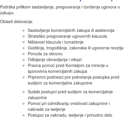
Podrška prilikom sastavljanja, pregovaranja i izvršenja ugovora o
zakupu.
Oblasti delovanja:
Sastavljanje komercijalnih zakupa ili asistencija
Strateško pregovaranje ugovornih klauzula
Ništavost klauzula i tumačenje
Godišnja, trogodišnja, zakonska ili ugovorna revizija
Ponuda za obnovu
Odbijanje obnavljanja i otkazi
Pravna pomoć pred Komisijom za mirenje u
sporovima komercijalnih zakupa
Pripremni podnesci pre pokretanja postupka pred
sudijom za komercijalne zakupnine
Sudski postupci pred sudijom za komercijalnje
zakupnine
Pomoć pri određivanju vrednosti zakupnine i
naknade za iseljenje
Postupci za naknadu, iseljenje i prinudno delo